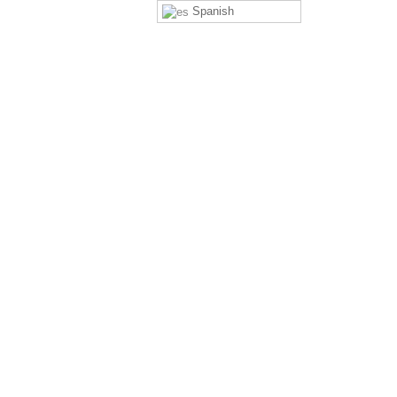
Spanish
peru.pe
 JUNÍN
GALERIA FOTOGRÁFICA
GET A QUOTE