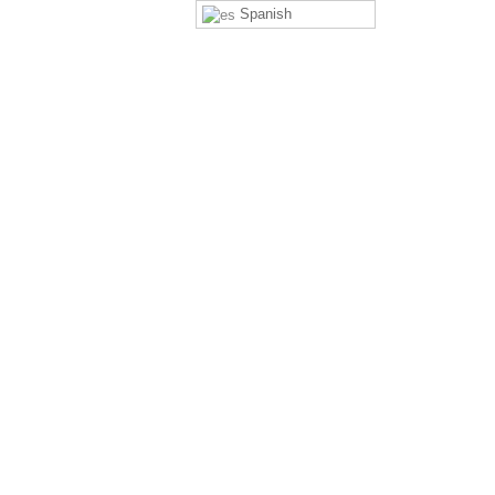
Spanish
peru.pe
 JUNÍN
GALERIA FOTOGRÁFICA
 La Casa Perú
GET A QUOTE