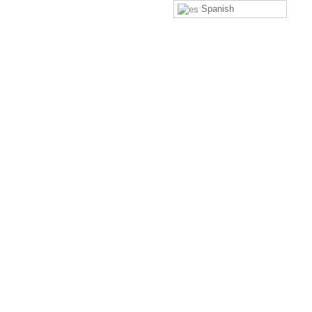
Spanish
Teléfonos
064 - 344 441 | 01 - 261 0629
Email
ventas@kokendelperu.pe