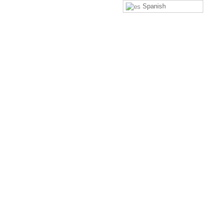
Spanish
Teléfonos
064 - 344 441 | 01 - 261 0629
Email
ventas@kokendelperu.pe