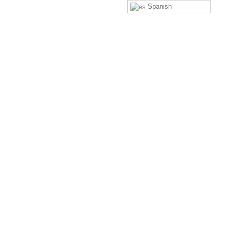
Spanish
Teléfonos
064 - 344 441 | 01 - 261 0629
Email
ventas@kokendelperu.pe